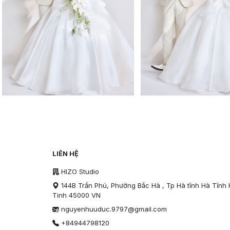
LIÊN HỆ
HIZO Studio
144B Trần Phú, Phường Bắc Hà , Tp Hà tĩnh Hà Tĩnh
Tinh 45000 VN
nguyenhuuduc.9797@gmail.com
+84944798120