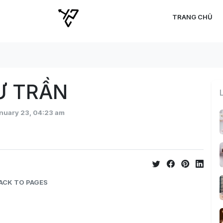
TRANG CHỦ
C
C
C
Ư TRẦN
anuary 23, 04:23 am
ACK TO PAGES