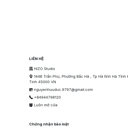
LIÊN HỆ
HIZO Studio
144B Trần Phú, Phường Bắc Hà , Tp Hà tĩnh Hà Tĩnh
Tinh 45000 VN
nguyenhuuduc.9797@gmail.com
+84944798120
Luôn mở cửa
Chứng nhận bảo mật