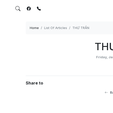
Home
List Of Articles
THƯ TRẦN
TH
Friday, J
Share to
B